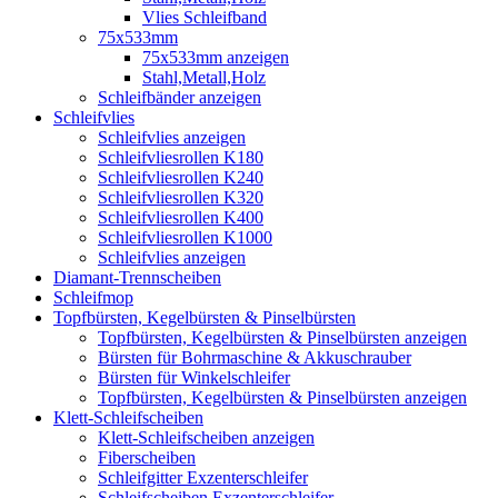
Vlies Schleifband
75x533mm
75x533mm anzeigen
Stahl,Metall,Holz
Schleifbänder anzeigen
Schleifvlies
Schleifvlies anzeigen
Schleifvliesrollen K180
Schleifvliesrollen K240
Schleifvliesrollen K320
Schleifvliesrollen K400
Schleifvliesrollen K1000
Schleifvlies anzeigen
Diamant-Trennscheiben
Schleifmop
Topfbürsten, Kegelbürsten & Pinselbürsten
Topfbürsten, Kegelbürsten & Pinselbürsten anzeigen
Bürsten für Bohrmaschine & Akkuschrauber
Bürsten für Winkelschleifer
Topfbürsten, Kegelbürsten & Pinselbürsten anzeigen
Klett-Schleifscheiben
Klett-Schleifscheiben anzeigen
Fiberscheiben
Schleifgitter Exzenterschleifer
Schleifscheiben Exzenterschleifer